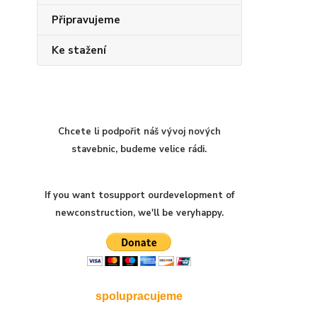
Připravujeme
Ke stažení
Chcete li podpořit náš vývoj nových
stavebnic, budeme velice rádi.
If you want to
support our
development of
new
construction
,
we'll be very
happy
.
spolupracujeme