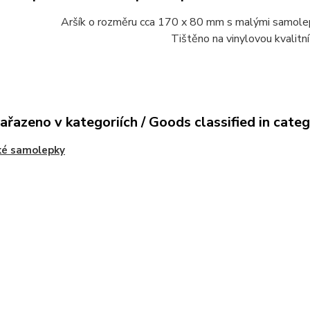
Aršík o rozměru cca 170 x 80 mm s malými samole
Tištěno na vinylovou kvalitn
ařazeno v kategoriích / Goods classified in cate
ké samolepky