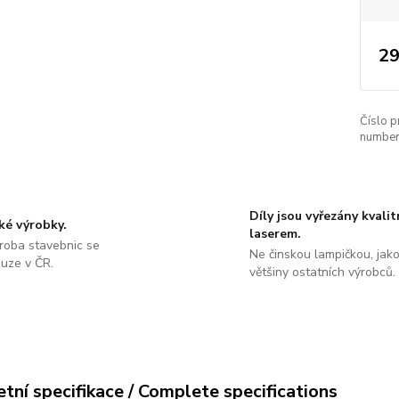
29
Číslo p
number
Díly jsou vyřezány kvali
ké výrobky.
laserem.
roba stavebnic se
Ne činskou lampičkou, jako
ouze v ČR.
většiny ostatních výrobců.
tní specifikace / Complete specifications