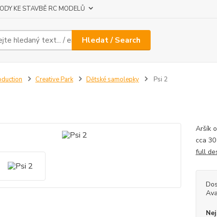
ODY KE STAVBĚ RC MODELŮ
Hledat / Search
oduction
Creative Park
Dětské samolepky
Psi 2
2
Aršík 
cca 30
full de
Dos
Ava
Nej