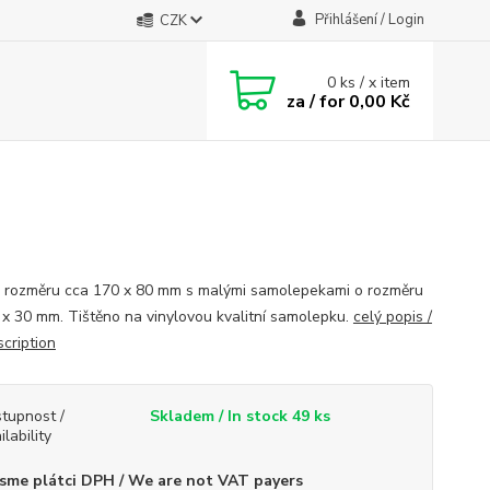
Přihlášení / Login
CZK
0
ks / x item
za / for
0,00 Kč
o rozměru cca 170 x 80 mm s malými samolepekami o rozměru
 x 30 mm. Tištěno na vinylovou kvalitní samolepku.
celý popis /
scription
tupnost /
Skladem / In stock 49 ks
ilability
sme plátci DPH / We are not VAT payers