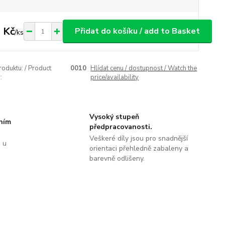
 Kč
Přidat do košíku / add to Basket
/
ks
roduktu: / Product
0010
Hlídat cenu / dostupnost / Watch the
:
price/availability
Vysoký stupeň
tním
předpracovanosti.
Veškeré díly jsou pro snadnější
 u
orientaci přehledně zabaleny a
barevně odlišeny.