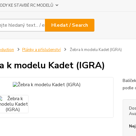
ODY KE STAVBĚ RC MODELŮ
Hledat / Search
oduction
Plánky a příslušenství
Žebra k modelu Kadet (IGRA)
a k modelu Kadet (IGRA)
Balíče
podle 
Dos
Ava
Nej