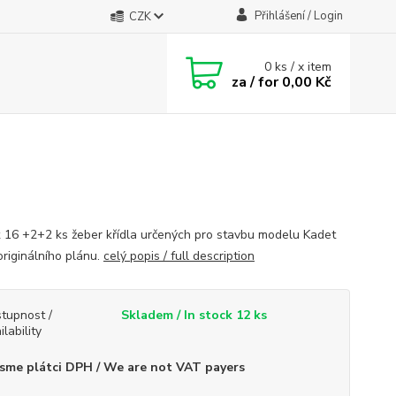
Přihlášení / Login
CZK
0
ks / x item
za / for
0,00 Kč
k 16 +2+2 ks žeber křídla určených pro stavbu modelu Kadet
originálního plánu.
celý popis / full description
tupnost /
Skladem / In stock 12 ks
ilability
sme plátci DPH / We are not VAT payers