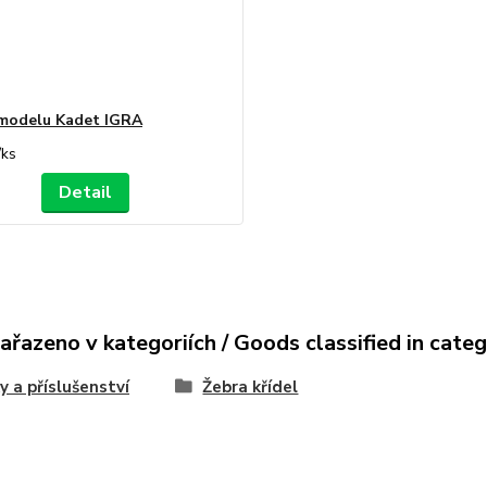
modelu Kadet IGRA
/
ks
Detail
ařazeno v kategoriích / Goods classified in cate
y a příslušenství
Žebra křídel