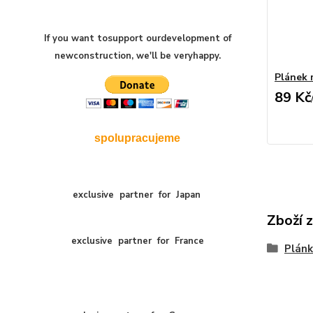
If you want to
support our
development of
new
construction
,
we'll be very
happy
.
Plánek 
89 Kč
spolupracujeme
exclusive
partner
for
Japan
Zboží z
exclusive
partner
for
France
Plánk