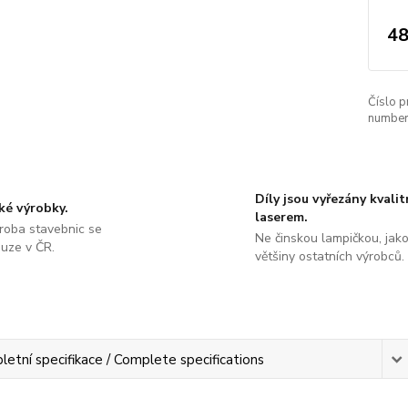
48
Číslo p
number
Díly jsou vyřezány kvali
ké výrobky.
laserem.
roba stavebnic se
Ne činskou lampičkou, jako
ouze v ČR.
většiny ostatních výrobců.
etní specifikace / Complete specifications