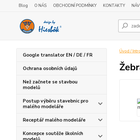
Blog
O NÁS
OBCHODNÍ PODMÍNKY
KONTAKTY
NÁV
Úvod / Intr
Google translator EN / DE / FR
Žebr
Ochrana osobních údajů
Než začnete se stavbou
modelů
Postup výběru stavebnic pro
malého modeláře
Receptář malého modeláře
Koncepce soutěže školních
modelů