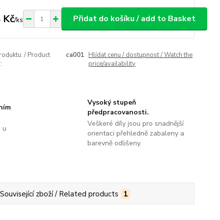
 Kč
Přidat do košíku / add to Basket
/
ks
roduktu: / Product
ca001
Hlídat cenu / dostupnost / Watch the
:
price/availability
Vysoký stupeň
tním
předpracovanosti.
Veškeré díly jsou pro snadnější
 u
orientaci přehledně zabaleny a
barevně odlišeny.
Související zboží / Related products
1