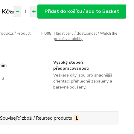
 Kč
Přidat do košíku / add to Basket
/
ks
roduktu: / Product
Fi005
Hlídat cenu / dostupnost / Watch the
:
price/availability
Vysoký stupeň
tním
předpracovanosti.
Veškeré díly jsou pro snadnější
 u
orientaci přehledně zabaleny a
barevně odlišeny.
Související zboží / Related products
1