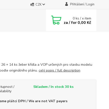
Přihlášení / Login
CZK
0
ks / x item
za / for
0,00 Kč
k 26 + 14 ks žeber křídla a VOP určených pro stavbu modelu
 podle originálního plánu.
celý popis / full description
tupnost /
Skladem / In stock 30 ks
ilability
sme plátci DPH / We are not VAT payers