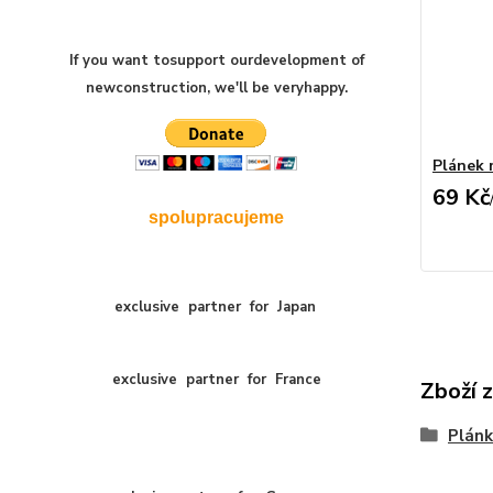
If you want to
support our
development of
new
construction
,
we'll be very
happy
.
Plánek 
69 Kč
spolupracujeme
exclusive
partner
for
Japan
exclusive
partner
for
France
Zboží z
Plánk