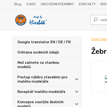
Blog
O NÁS
OBCHODNÍ PODMÍNKY
KONTAKTY
NÁV
Úvod / Intr
Google translator EN / DE / FR
Žebr
Ochrana osobních údajů
Než začnete se stavbou
modelů
Postup výběru stavebnic pro
malého modeláře
Receptář malého modeláře
Koncepce soutěže školních
modelů