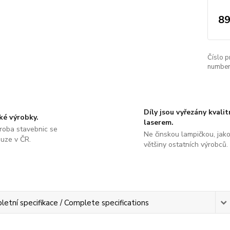
89
Číslo p
number
Díly jsou vyřezány kvali
ké výrobky.
laserem.
roba stavebnic se
Ne činskou lampičkou, jako
ouze v ČR.
většiny ostatních výrobců.
etní specifikace / Complete specifications