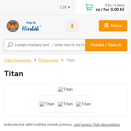
0
ks / x item
CZK
za / for
0,00 Kč
Menu
Hledat / Search
Úvod / Introduction
Připravujeme
Titan
Titan
Jednoduchá větší lodička včetně pohonu.
celý popis / full description