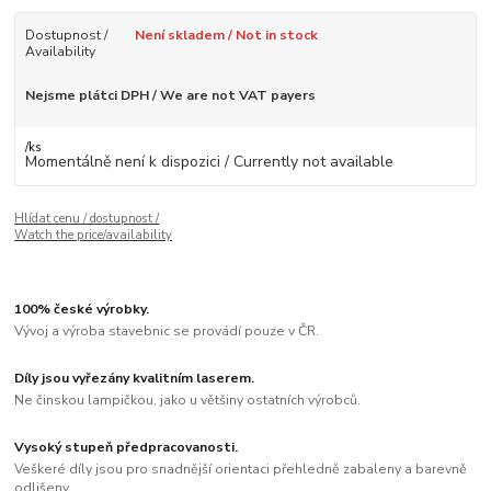
Dostupnost /
Není skladem / Not in stock
Availability
Nejsme plátci DPH / We are not VAT payers
/
ks
Momentálně není k dispozici / Currently not available
Hlídat cenu / dostupnost /
Watch the price/availability
100% české výrobky.
Vývoj a výroba stavebnic se provádí pouze v ČR.
Díly jsou vyřezány kvalitním laserem.
Ne činskou lampičkou, jako u většiny ostatních výrobců.
Vysoký stupeň předpracovanosti.
Veškeré díly jsou pro snadnější orientaci přehledně zabaleny a barevně
odlišeny.