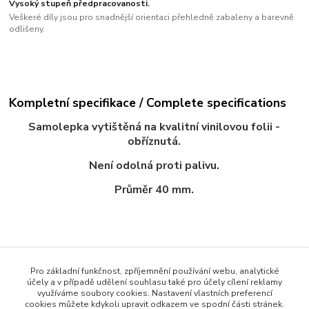
Vysoký stupeň předpracovanosti.
Veškeré díly jsou pro snadnější orientaci přehledně zabaleny a barevně
odlišeny.
Kompletní specifikace / Complete specifications
Samolepka vytištěná na kvalitní vinilovou folii -
obříznutá.
Není odolná proti palivu.
Průměr 40 mm.
Zboží zařazeno v kategoriích / Goods classified in
Pro základní funkčnost, zpříjemnění používání webu, analytické
categories
účely a v případě udělení souhlasu také pro účely cílení reklamy
využíváme soubory cookies. Nastavení vlastních preferencí
cookies můžete kdykoli upravit odkazem ve spodní části stránek.
Průměr 40 mm