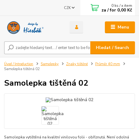
0
ks / x item
CZK
za / for
0,00 Kč
Menu
Hledat / Search
Úvod / Introduction
Samolepky
Znaky tištěné
Průměr 40 mm
Samolepka tištěná 02
Samolepka tištěná 02
Samolepka vytištěná na kvalitní vinilovou folii - obříznutá. Není odolná