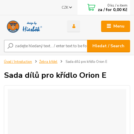
0
ks / x item
CZK
za / for
0,00 Kč
Menu
Hledat / Search
Úvod / Introduction
Žebra křídel
Sada dílů pro křídlo Orion E
Sada dílů pro křídlo Orion E