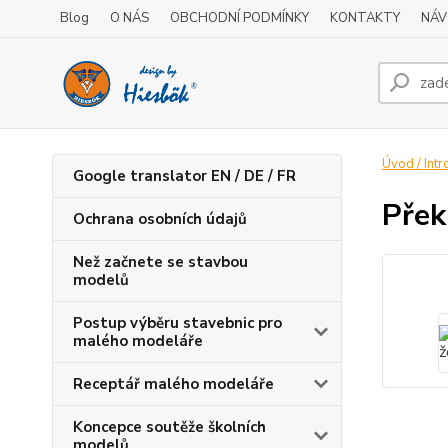
Blog
O NÁS
OBCHODNÍ PODMÍNKY
KONTAKTY
NÁV
Úvod / Intr
Google translator EN / DE / FR
Přek
Ochrana osobních údajů
Než začnete se stavbou
modelů
Postup výběru stavebnic pro
malého modeláře
Receptář malého modeláře
Koncepce soutěže školních
modelů