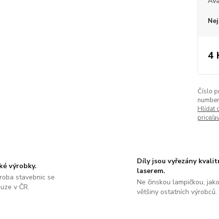
Ava
Nej
4 
Číslo p
number
Hlídat 
price/av
Díly jsou vyřezány kvali
ké výrobky.
laserem.
roba stavebnic se
Ne činskou lampičkou, jako
ouze v ČR.
většiny ostatních výrobců.