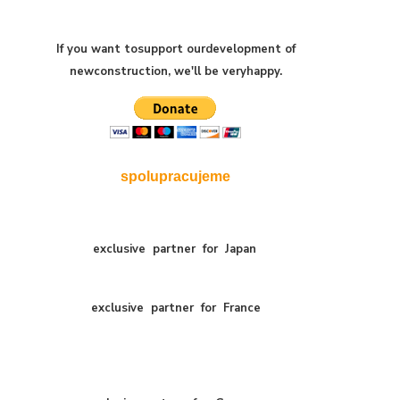
If you want to
support our
development of
new
construction
,
we'll be very
happy
.
spolupracujeme
exclusive
partner
for
Japan
exclusive
partner
for
France