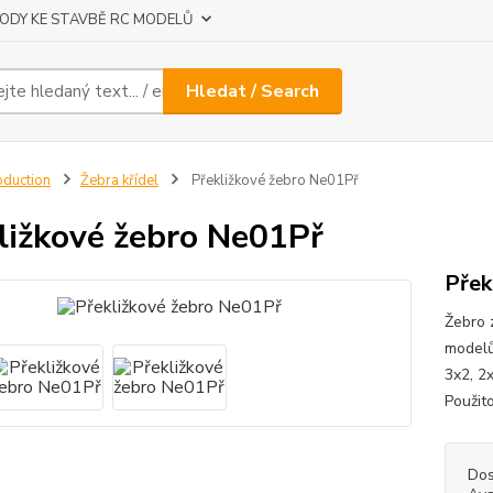
ODY KE STAVBĚ RC MODELŮ
Hledat / Search
oduction
Žebra křídel
Překližkové žebro Ne01Př
ližkové žebro Ne01Př
Přek
Žebro 
modelů
3x2, 2
Použit
Dos