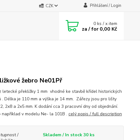
Přihlášení / Login
CZK
0
ks / x item
za / for
0,00 Kč
ližkové žebro Ne01Př
z letecké překližky 1 mm vhodné ke stavbě křídel historických
 . Délka je 110 mm a výška je 14 mm. Zářezy jsou pro lišty
x2, 2x8 a 2x5 mm. K dodání cca 3 pracovní dny od objednání.
o například v modelu Ne- la 101B .
celý popis / full description
tupnost /
Skladem / In stock 30 ks