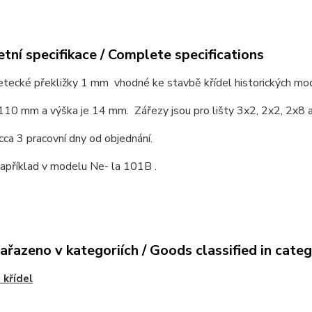
tní specifikace / Complete specifications
etecké překližky 1 mm vhodné ke stavbě křídel historických mod
 110 mm a výška je 14 mm. Zářezy jsou pro lišty 3x2, 2x2, 2x8
cca 3 pracovní dny od objednání.
apříklad v modelu Ne- la 101B .
ařazeno v kategoriích / Goods classified in cate
 křídel