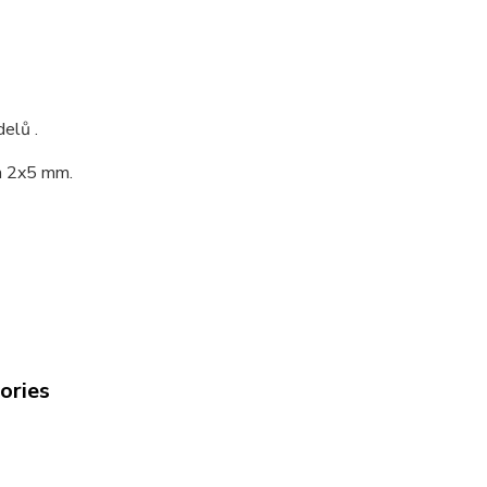
elů .
 a 2x5 mm.
gories