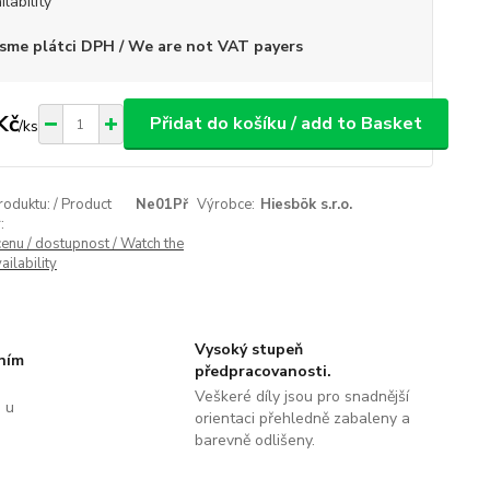
ilability
sme plátci DPH / We are not VAT payers
Kč
Přidat do košíku / add to Basket
/
ks
roduktu: / Product
Ne01Př
Výrobce:
Hiesbök s.r.o.
:
cenu / dostupnost / Watch the
ailability
Vysoký stupeň
tním
předpracovanosti.
Veškeré díly jsou pro snadnější
 u
orientaci přehledně zabaleny a
barevně odlišeny.