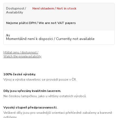
Dostupnost /
Není skladem / Not in stock
Availability
Nejsme plátci DPH / We are not VAT payers
/
ks
Momentálně není k dispozici / Currently not available
Hlídat cenu / dostupnost /
Watch the price/availability
100% české výrobky.
Vývoj a výroba stavebnic se provádí pouze v ČR.
Díly jsou vyřezány kvalitním laserem.
Ne činskou lampičkou, jako u většiny ostatních výrobců.
Vysoký stupeň předpracovanosti.
Veškeré díly jsou pro snadnější orientaci přehledně zabaleny a barevně
odlišeny.