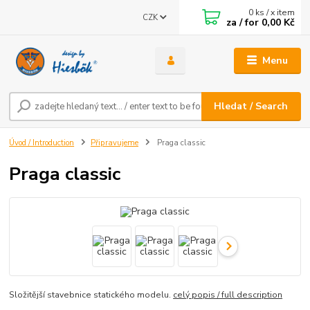
0
ks / x item
CZK
za / for
0,00 Kč
Menu
Hledat / Search
Úvod / Introduction
Připravujeme
Praga classic
Praga classic
Složitější stavebnice statického modelu.
celý popis / full description