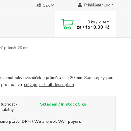
Přihlášení / Login
CZK
0
ks / x item
za / for
0,00 Kč
é průměr 20 mm
 samolepky hvězdiček o průměru cca 20 mm. Samolepky jsou
 proti palivu.
celý popis / full description
tupnost /
Skladem / In stock 5 ks
ilability
sme plátci DPH / We are not VAT payers