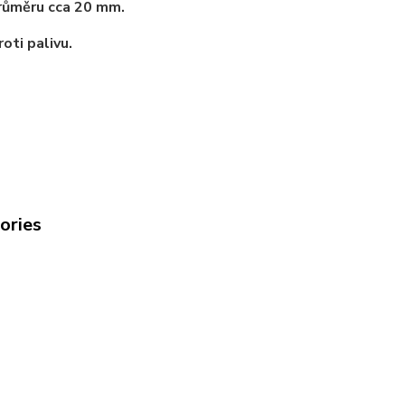
růměru cca 20 mm.
oti palivu.
gories