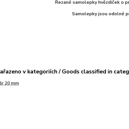
Řezané samolepky hvězdiček o p
Samolepky jsou odolné pr
ařazeno v kategoriích / Goods classified in cate
ěr 20 mm