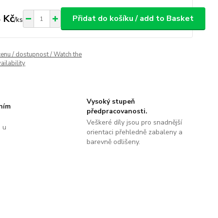
 Kč
Přidat do košíku / add to Basket
/
ks
cenu / dostupnost / Watch the
ailability
Vysoký stupeň
tním
předpracovanosti.
Veškeré díly jsou pro snadnější
 u
orientaci přehledně zabaleny a
barevně odlišeny.