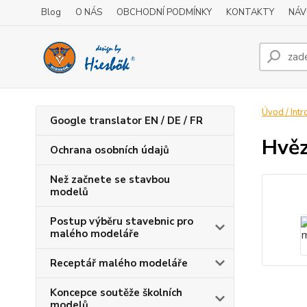
Blog
O NÁS
OBCHODNÍ PODMÍNKY
KONTAKTY
NÁV
Úvod / Intr
Google translator EN / DE / FR
Hvě
Ochrana osobních údajů
Než začnete se stavbou
modelů
Postup výběru stavebnic pro
malého modeláře
Receptář malého modeláře
Koncepce soutěže školních
modelů