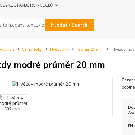
ODY KE STAVBĚ RC MODELŮ
Hledat / Search
oduction
Samolepky
Hvězdičky
Průměr 20 mm
Hvězdy modr
zdy modré průměr 20 mm
Řezané
odolné
Dos
Ava
Nej