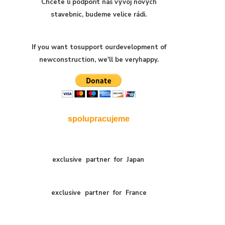
Chcete li podpořit náš vývoj nových
stavebnic, budeme velice rádi.
If you want to
support our
development of
new
construction
,
we'll be very
happy
.
spolupracujeme
exclusive
partner
for
Japan
exclusive
partner
for
France