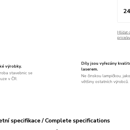
24
Hlídat 
price/av
Díly jsou vyřezány kvali
ké výrobky.
laserem.
roba stavebnic se
Ne činskou lampičkou, jako
ouze v ČR.
většiny ostatních výrobců.
tní specifikace / Complete specifications