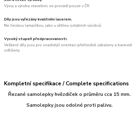
Vývoj a výroba stavebnic se provádí pouze v ČR.
Díly jsou vyřezány kvalitním laserem.
Ne činskou lampičkou, jako u většiny ostatních výrobců.
Vysoký stupeň předpracovanosti.
Veškeré díly jsou pro snadnější orientaci přehledně zabaleny a barevně
odlišeny.
Kompletní specifikace / Complete specifications
Řezané samolepky hvězdiček o průměru cca 15 mm.
Samolepky jsou odolné proti palivu.