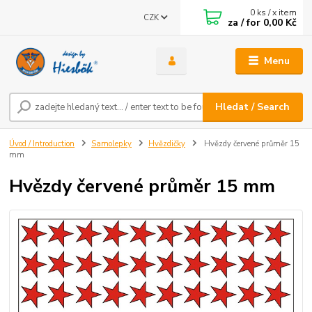
0
ks / x item
CZK
za / for
0,00 Kč
Menu
Hledat / Search
Úvod / Introduction
Samolepky
Hvězdičky
Hvězdy červené průměr 15
mm
Hvězdy červené průměr 15 mm