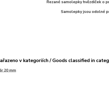
Řezané samolepky hvězdiček o p
Samolepky jsou odolné pr
ařazeno v kategoriích / Goods classified in cate
ěr 20 mm