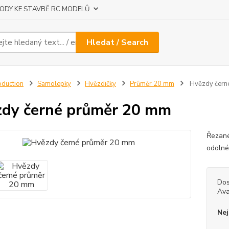
ODY KE STAVBĚ RC MODELŮ
Hledat / Search
oduction
Samolepky
Hvězdičky
Průměr 20 mm
Hvězdy čern
dy černé průměr 20 mm
Řezané
odolné
Dos
Ava
Nej