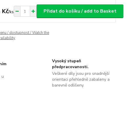
 Kč
Přidat do košíku / add to Basket
/
ks
cenu / dostupnost / Watch the
ailability
Vysoký stupeň
tním
předpracovanosti.
Veškeré díly jsou pro snadnější
 u
orientaci přehledně zabaleny a
barevně odlišeny.