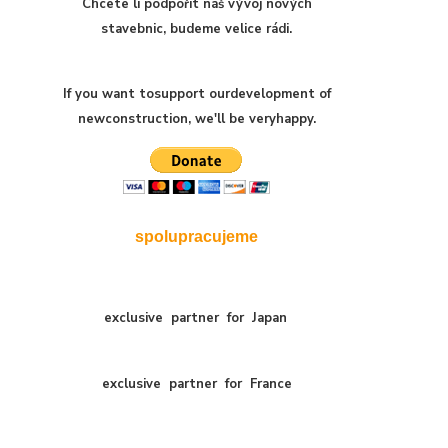
Chcete li podpořit náš vývoj nových
stavebnic, budeme velice rádi.
If you want to
support our
development of
new
construction
,
we'll be very
happy
.
spolupracujeme
exclusive
partner
for
Japan
exclusive
partner
for
France