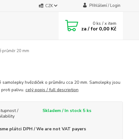
Přihlášení / Login
CZK
0
ks / x item
za / for
0,00 Kč
é průměr 20 mm
 samolepky hvězdiček o průměru cca 20 mm. Samolepky jsou
 proti palivu.
celý popis / full description
tupnost /
Skladem / In stock 5 ks
ilability
sme plátci DPH / We are not VAT payers