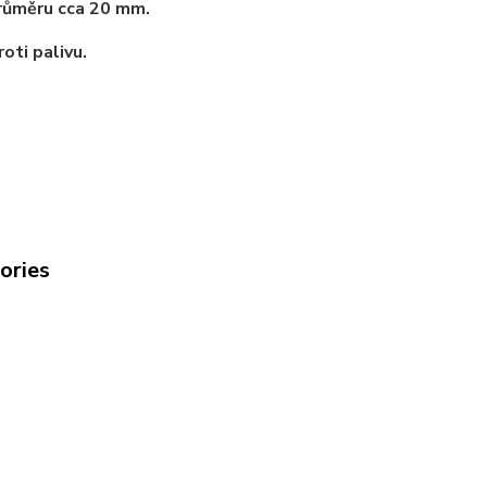
růměru cca 20 mm.
oti palivu.
gories