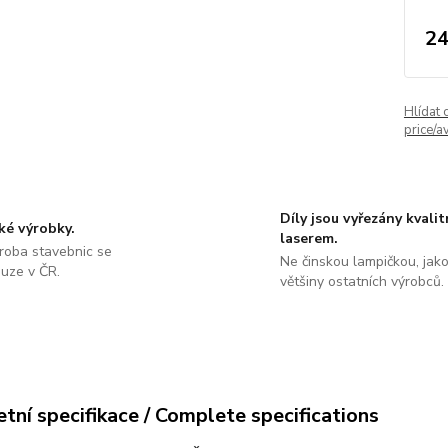
24
Hlídat 
price/av
Díly jsou vyřezány kvali
ké výrobky.
laserem.
roba stavebnic se
Ne činskou lampičkou, jako
ouze v ČR.
většiny ostatních výrobců.
tní specifikace / Complete specifications