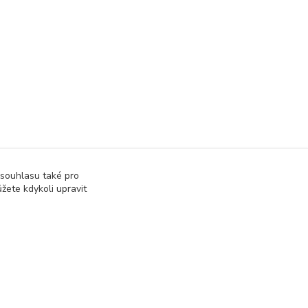
 souhlasu také pro
žete kdykoli upravit
Vytvořeno na
Eshop-rychle.cz