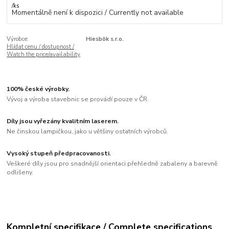
/
ks
Momentálně není k dispozici / Currently not available
Výrobce:
Hiesbök s.r.o.
Hlídat cenu / dostupnost /
Watch the price/availability
100% české výrobky.
Vývoj a výroba stavebnic se provádí pouze v ČR.
Díly jsou vyřezány kvalitním laserem.
Ne činskou lampičkou, jako u většiny ostatních výrobců.
Vysoký stupeň předpracovanosti.
Veškeré díly jsou pro snadnější orientaci přehledně zabaleny a barevně
odlišeny.
Kompletní specifikace / Complete specifications