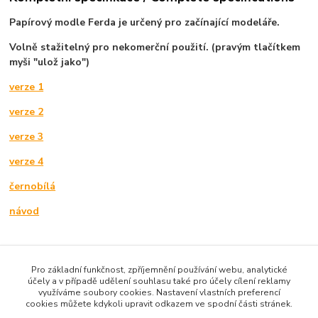
Papírový modle Ferda je určený pro začínající modeláře.
Volně stažitelný pro nekomerční použití. (pravým tlačítkem
myši "ulož jako")
verze 1
verze 2
verze 3
verze 4
černobílá
návod
Zboží zařazeno v kategoriích / Goods classified in
Pro základní funkčnost, zpříjemnění používání webu, analytické
categories
účely a v případě udělení souhlasu také pro účely cílení reklamy
využíváme soubory cookies. Nastavení vlastních preferencí
cookies můžete kdykoli upravit odkazem ve spodní části stránek.
Ke stažení