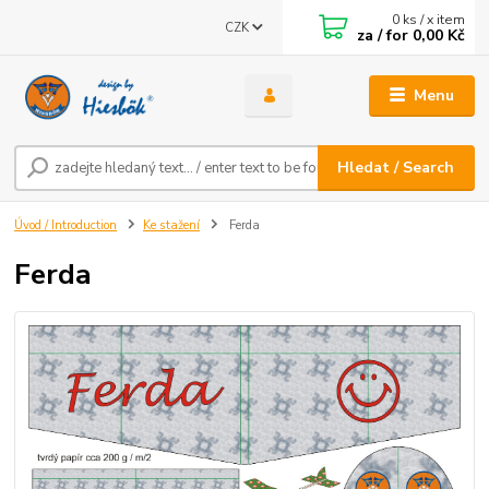
0
ks / x item
CZK
za / for
0,00 Kč
Menu
Hledat / Search
Úvod / Introduction
Ke stažení
Ferda
Ferda