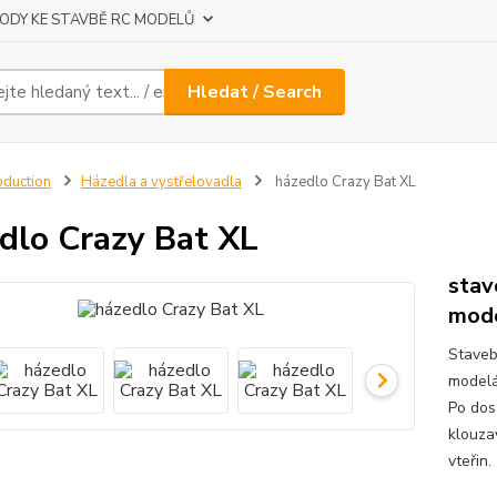
ODY KE STAVBĚ RC MODELŮ
Hledat / Search
oduction
Házedla a vystřelovadla
házedlo Crazy Bat XL
dlo Crazy Bat XL
stav
mode
Staveb
modelá
Po dos
klouza
vteřin