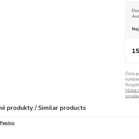
Dos
Ava
Nej
15
Číslo p
number
Rozpětí
Hlídat 
price/av
é produkty / Similar products
Pepíno