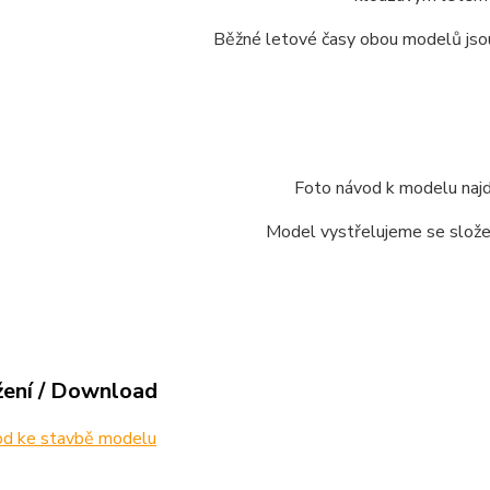
Běžné letové časy obou modelů jsou
Foto návod k modelu na
Model vystřelujeme se slož
žení / Download
d ke stavbě modelu