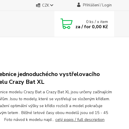
Přihlášení / Login
CZK
0
ks / x item
za / for
0,00 Kč
ebnice jednoduchécho vystřelovacího
lu Crazy Bat XL
nice modelu Crazy Bat a Crazy Bat XL jsou určeny začínajícím
řům. Jsou to modely, které se vystřelují se složeným křídlem.
ažení optimální výšky se křídlo rozloží a model pokračuje
vým letem . Běžné letové časy obou modelů jsou od 15 - 45
. Foto návod k modelu najd...
celý popis / full description