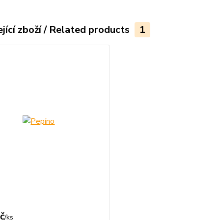
jící zboží / Related products
1
č
/
ks