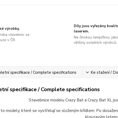
Díly jsou vyřezány kvali
ké výrobky.
laserem.
roba stavebnic se
Ne činskou lampičkou, jako
ouze v ČR.
většiny ostatních výrobců.
etní specifikace / Complete specifications
Ke stažení / D
tní specifikace / Complete specifications
Stavebnice modelu Crazy Bat a Crazy Bat XL jso
 to modely, které se vystřelují se složeným křídlem. Po dosažení
klouzavým letem 