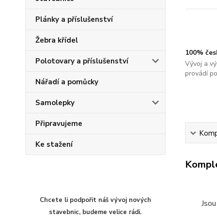
Plánky a příslušenství
Žebra křídel
100% čes
Polotovary a příslušenství
Vývoj a vý
provádí p
Nářadí a pomůcky
Samolepky
Připravujeme
Kompl
Ke stažení
Komple
Chcete li podpořit náš vývoj nových
Jsou
stavebnic, budeme velice rádi.