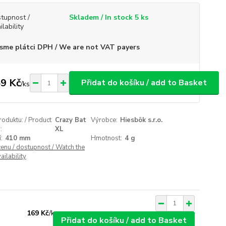
tupnost /
Skladem / In stock 5 ks
ilability
sme plátci DPH / We are not VAT payers
9 Kč
Přidat do košíku / add to Basket
/
ks
roduktu: / Product
Crazy Bat
Výrobce:
Hiesbök s.r.o.
:
XL
:
410 mm
Hmotnost:
4 g
cenu / dostupnost / Watch the
ailability
169 Kč
/
ks
Přidat do košíku / add to Basket