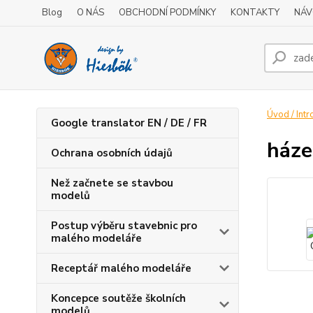
Blog
O NÁS
OBCHODNÍ PODMÍNKY
KONTAKTY
NÁV
Úvod / Intr
Google translator EN / DE / FR
háze
Ochrana osobních údajů
Než začnete se stavbou
modelů
Postup výběru stavebnic pro
malého modeláře
Receptář malého modeláře
Koncepce soutěže školních
modelů