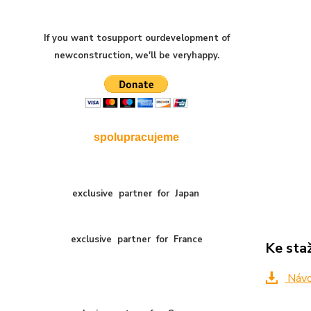
If you want to
support our
development of
new
construction
,
we'll be very
happy
.
spolupracujeme
exclusive
partner
for
Japan
exclusive
partner
for
France
Ke sta
Návo