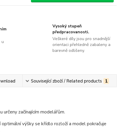
Vysoký stupeň
tním
předpracovanosti.
Veškeré díly jsou pro snadnější
 u
orientaci přehledně zabaleny a
barevně odlišeny.
ownload
Související zboží / Related products
1
u určeny začínajícím modelářům.
 optimální výšky se křídlo rozloží a model pokračuje
.