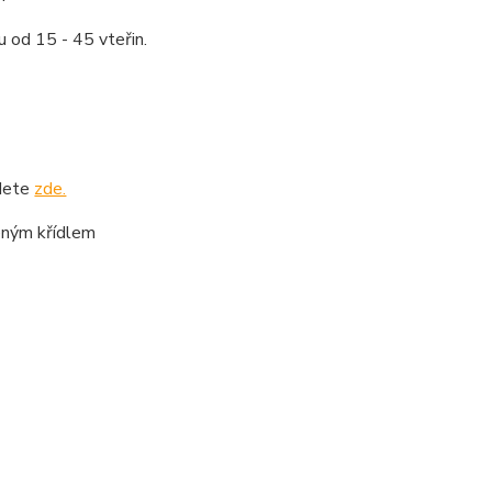
 od 15 - 45 vteřin.
jdete
zde.
eným křídlem