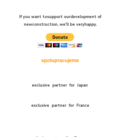
If you want to
support our
development of
new
construction
,
we'll be very
happy
.
spolupracujeme
exclusive
partner
for
Japan
exclusive
partner
for
France