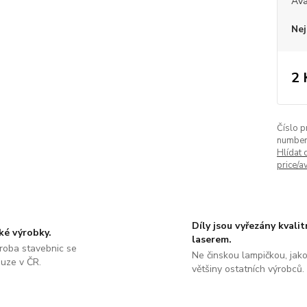
Ava
Nej
2 
Číslo p
number
Hlídat 
price/av
Díly jsou vyřezány kvali
ké výrobky.
laserem.
roba stavebnic se
Ne činskou lampičkou, jako
ouze v ČR.
většiny ostatních výrobců.