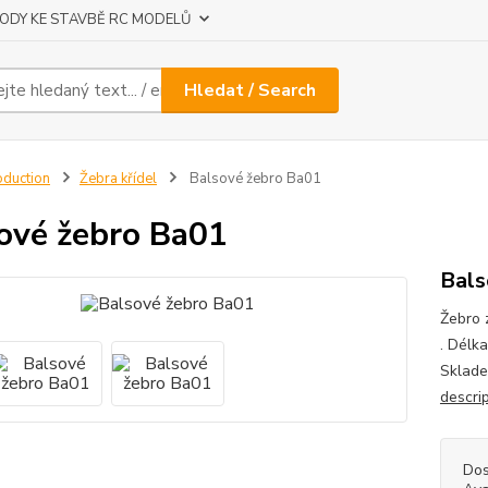
ODY KE STAVBĚ RC MODELŮ
Hledat / Search
oduction
Žebra křídel
Balsové žebro Ba01
ové žebro Ba01
Bals
Žebro 
. Délka
Sklade
descri
Dos