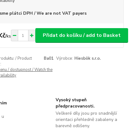
ilability
sme plátci DPH / We are not VAT payers
Kč
Přidat do košíku / add to Basket
/
ks
roduktu: / Product
Ba01
Výrobce:
Hiesbök s.r.o.
:
cenu / dostupnost / Watch the
ailability
Vysoký stupeň
tním
předpracovanosti.
Veškeré díly jsou pro snadnější
 u
orientaci přehledně zabaleny a
barevně odlišeny.