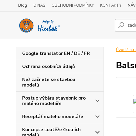
Blog
O NÁS
OBCHODNÍ PODMÍNKY
KONTAKTY
NÁV
Úvod / Intr
Google translator EN / DE / FR
Bals
Ochrana osobních údajů
Než začnete se stavbou
modelů
Postup výběru stavebnic pro
malého modeláře
Receptář malého modeláře
Koncepce soutěže školních
modelů