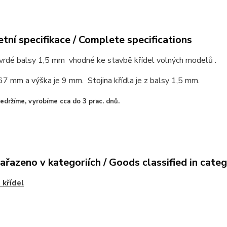
tní specifikace / Complete specifications
tvrdé balsy 1,5 mm vhodné ke stavbě křídel volných modelů .
67 mm a výška je 9 mm. Stojina křídla je z balsy 1,5 mm.
držíme, vyrobíme cca do 3 prac. dnů.
ařazeno v kategoriích / Goods classified in cate
 křídel