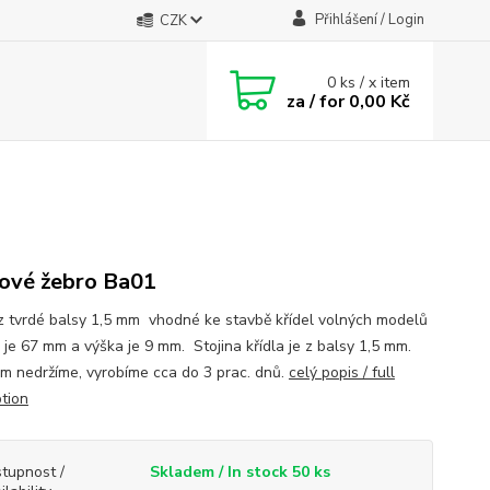
Přihlášení / Login
CZK
0
ks / x item
za / for
0,00 Kč
ové žebro Ba01
z tvrdé balsy 1,5 mm vhodné ke stavbě křídel volných modelů
 je 67 mm a výška je 9 mm. Stojina křídla je z balsy 1,5 mm.
m nedržíme, vyrobíme cca do 3 prac. dnů.
celý popis / full
ption
tupnost /
Skladem / In stock 50 ks