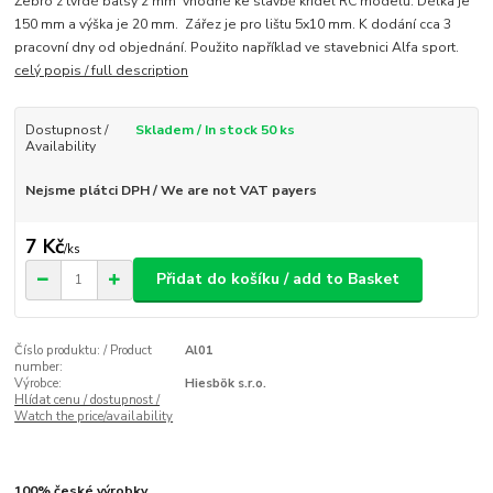
Žebro z tvrdé balsy 2 mm vhodné ke stavbě křídel RC modelů. Délka je
150 mm a výška je 20 mm. Zářez je pro lištu 5x10 mm. K dodání cca 3
pracovní dny od objednání. Použito například ve stavebnici Alfa sport.
celý popis / full description
Dostupnost /
Skladem / In stock 50 ks
Availability
Nejsme plátci DPH / We are not VAT payers
7 Kč
/
ks
Přidat do košíku / add to Basket
Číslo produktu: / Product
Al01
number:
Výrobce:
Hiesbök s.r.o.
Hlídat cenu / dostupnost /
Watch the price/availability
100% české výrobky.