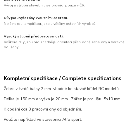
Vývoj a výroba stavebnic se provádí pouze v ČR.
Díly jsou vyřezány kvalitním laserem.
Ne činskou lampičkou, jako u většiny ostatních výrobců.
Vysoký stupeň předpracovanosti.
Veškeré díly jsou pro snadnější orientaci přehledně zabaleny a barevně
odlišeny.
Kompletní specifikace / Complete specifications
Žebro z tvrdé balsy 2 mm vhodné ke stavbě křídel RC modelů.
Délka je 150 mm a výška je 20 mm. Zářez je pro lištu 5x10 mm.
K dodání cca 3 pracovní dny od objednání.
Použito například ve stavebnici Alfa sport.