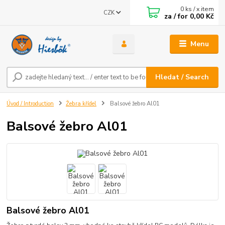
0
ks / x item
CZK
za / for
0,00 Kč
Menu
Hledat / Search
Úvod / Introduction
Žebra křídel
Balsové žebro Al01
Balsové žebro Al01
Balsové žebro Al01