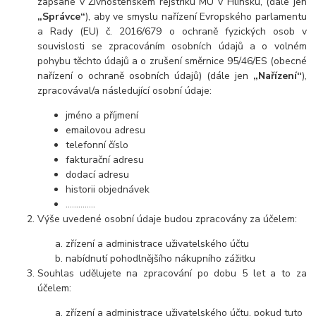
zapsané v Živnostenském rejstříku MÚ v Hlinsku, (dále jen
„Správce“
), aby ve smyslu nařízení Evropského parlamentu
a Rady (EU) č. 2016/679 o ochraně fyzických osob v
souvislosti se zpracováním osobních údajů a o volném
pohybu těchto údajů a o zrušení směrnice 95/46/ES (obecné
nařízení o ochraně osobních údajů) (dále jen
„Nařízení“
),
zpracovával/a následující osobní údaje:
jméno a příjmení
emailovou adresu
telefonní číslo
fakturační adresu
dodací adresu
historii objednávek
…………..
Výše uvedené osobní údaje budou zpracovány za účelem:
zřízení a administrace uživatelského účtu
nabídnutí pohodlnějšího nákupního zážitku
Souhlas udělujete na zpracování po dobu 5 let a to za
účelem:
zřízení a administrace uživatelského účtu, pokud tuto