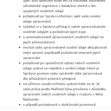
zpět, toto zpětvzetí bude mít za následek odstranění
uživatelské registrace z databáze včetně s tím
spojených osobních údajů
požadovat po Správci informaci, jaké vaše osobní
údaje zpracovává
vyžádat si u Správce přístup k vašim zpracovávaným
osobním údajům a požadovat jejich kopii
u automatizovaně zpracovaných osobních údajů na
jejich přenositelnost
nechat vaše zpracovávané osobní údaje aktualizovat
nebo opravit, popřípadě požadovat omezení jejich
zpracování
požadovat po společnosti výmaz vašich osobních
údajů, pokud se nejedná o osobní údaje, které je
Správce povinen nebo oprávněn dále zpracovávat
dle příslušných právních předpisů
na účinnou soudní ochranu, pokud máte za to, že
vaše práva podle Nařízení byla porušena v důsledku
zpracování vašich osobních údajů v rozporu s tímto
Nařízením
v případě pochybností o dodržování povinností
souvisejících se zpracováním osobních údajů se