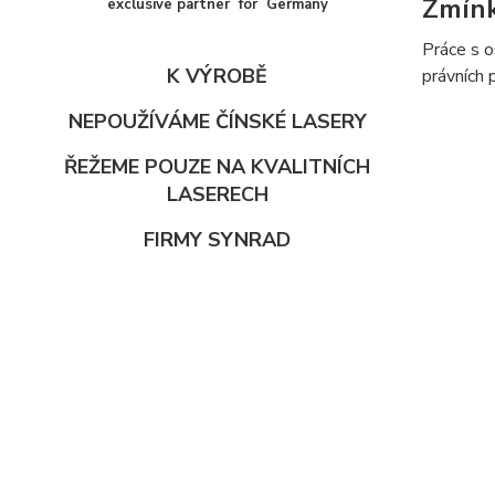
Zmín
exclusive partner for Germany
Práce s o
K VÝROBĚ
právních 
NEPOUŽÍVÁME ČÍNSKÉ LASERY
ŘEŽEME POUZE NA KVALITNÍCH
LASERECH
FIRMY SYNRAD