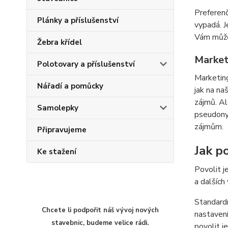
Preferenč
Plánky a příslušenství
vypadá. J
Vám můžem
Žebra křídel
Market
Polotovary a příslušenství
Marketing
Nářadí a pomůcky
jak na na
zájmů. Al
Samolepky
pseudonym
zájmům.
Připravujeme
Jak po
Ke stažení
Povolit j
a dalších
Standardn
Chcete li podpořit náš vývoj nových
nastavení
stavebnic, budeme velice rádi.
povolit j