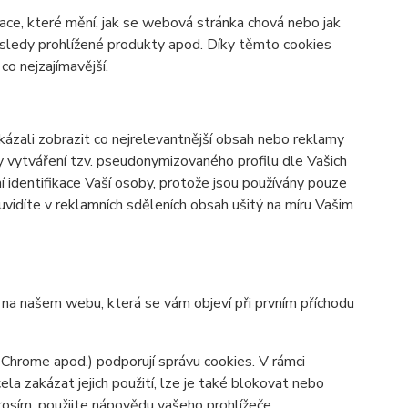
ace, které mění, jak se webová stránka chová nebo jak
osledy prohlížené produkty apod. Díky těmto cookies
o nejzajímavější.
zali zobrazit co nejrelevantnější obsah nebo reklamy
ky vytváření tzv. pseudonymizovaného profilu dle Vašich
í identifikace Vaší osoby, protože jsou používány pouze
vidíte v reklamních sděleních obsah ušitý na míru Vašim
y na našem webu, která se vám objeví při prvním příchodu
 Chrome apod.) podporují správu cookies. V rámci
la zakázat jejich použití, lze je také blokovat nebo
prosím, použijte nápovědu vašeho prohlížeče.