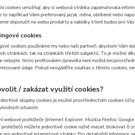
ní cookies umožňují, aby si webová stránka zapamatovala inform
e to například Vámi preferovaný jazyk, měna, oblíbené nebo nap
e doporučit na webu produkty a nabídky, které budou pro Vás c
ingové cookies
ové cookies používáme my nebo naši partneři, abychom Vám doká
šich stránkách, tak na stránkách třetích subjektů. To je možné dí
e nebojte, tímto profilováním zpravidla není možná bezprostředn
izované údaje. Pokud nevyjádříte souhlas s těmito cookies, neu
volit / zakázat využití cookies?
ednotlivé skupiny cookies je možné prostřednictvím cookies lišt
 vhodných situacích.
í webové prohlížeče (Internet Explorer, Mozilla Firefox, Google
 prohlížečů můžete jednotlivé cookie ručně mazat, blokovat či zce
en pro jednotlivé internetové stránky. Pro detailnější informace, 