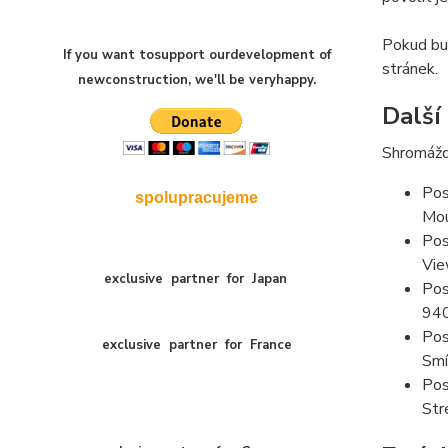
Pokud bud
If you want to
support our
development of
stránek.
new
construction
,
we'll be very
happy
.
Další
Shromážd
Pos
spolupracujeme
Mou
Pos
Vie
exclusive
partner
for
Japan
Pos
94
Pos
exclusive
partner
for
France
Smí
Pos
Str