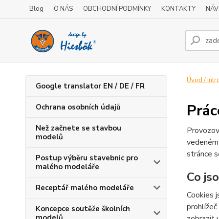
Blog
O NÁS
OBCHODNÍ PODMÍNKY
KONTAKTY
NÁV
Úvod / Intr
Google translator EN / DE / FR
Prác
Ochrana osobních údajů
Než začnete se stavbou
Provozov
modelů
vedeném
stránce s
Postup výběru stavebnic pro
malého modeláře
Co js
Receptář malého modeláře
Cookies j
prohlížeč
Koncepce soutěže školních
modelů
zobrazit 