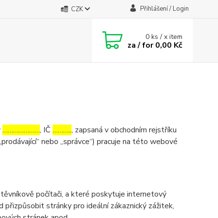
Přihlášení / Login
CZK
0
ks / x item
za / for
0,00 Kč
v
…………………
, IČ
………..
, zapsaná v obchodním rejstříku
„prodávající“ nebo „správce“) pracuje na této webové
ěvníkově počítači, a které poskytuje internetový
d přizpůsobit stránky pro ideální zákaznický zážitek,
bových stránek apod.