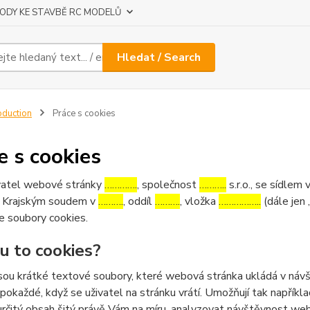
ODY KE STAVBĚ RC MODELŮ
Hledat / Search
oduction
Práce s cookies
e s cookies
atel webové stránky
………….
, společnost
………..
s.r.o., se sídlem 
 Krajským soudem v
……….
, oddíl
……….
, vložka
……………..
(dále jen 
e soubory cookies.
ou to cookies?
sou krátké textové soubory, které webová stránka ukládá v návšt
 pokaždé, když se uživatel na stránku vrátí. Umožňují tak napříkla
určitý obsah šitý právě Vám na míru, analyzovat návštěvnost we