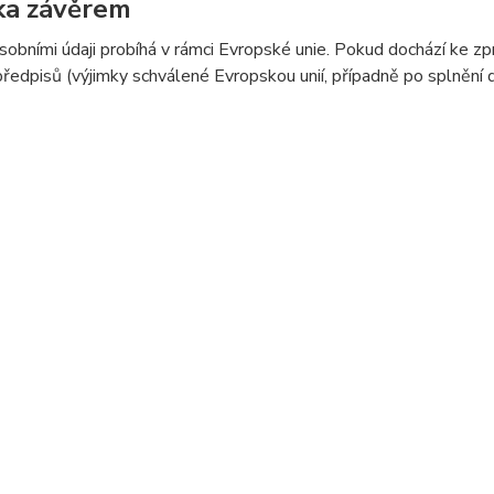
ka závěrem
sobními údaji probíhá v rámci Evropské unie. Pokud dochází ke 
předpisů (výjimky schválené Evropskou unií, případně po splnění