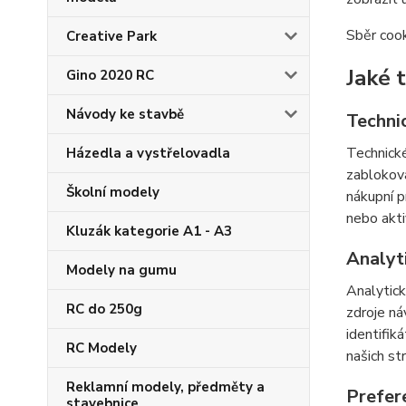
Sběr cook
Creative Park
Jaké 
Gino 2020 RC
Návody ke stavbě
Techni
Technické
Házedla a vystřelovadla
zabloková
Školní modely
nákupní p
nebo akti
Kluzák kategorie A1 - A3
Analyt
Modely na gumu
Analytick
RC do 250g
zdroje ná
identifik
RC Modely
našich st
Reklamní modely, předměty a
Prefer
stavebnice