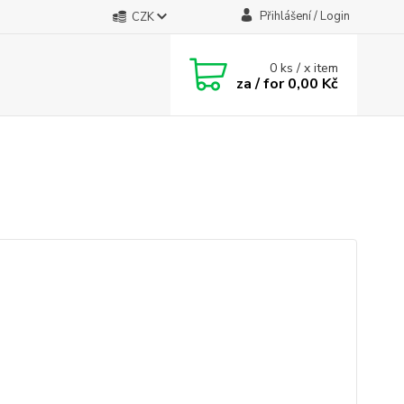
Přihlášení / Login
CZK
0
ks / x item
za / for
0,00 Kč