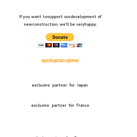
If you want to
support our
development of
new
construction
,
we'll be very
happy
.
spolupracujeme
exclusive
partner
for
Japan
exclusive
partner
for
France