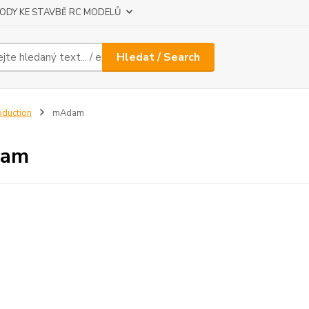
ODY KE STAVBĚ RC MODELŮ
Hledat / Search
oduction
mAdam
am