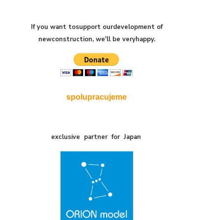
If you want to
support our
development of
new
construction
,
we'll be very
happy
.
spolupracujeme
exclusive
partner
for
Japan