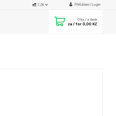
Přihlášení / Login
CZK
0
ks / x item
za / for
0,00 Kč