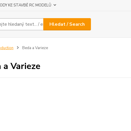
ODY KE STAVBĚ RC MODELŮ
Hledat / Search
oduction
Beda a Varieze
 a Varieze