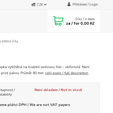
Přihlášení / Login
CZK
0
ks / x item
za / for
0,00 Kč
tištěná 04a
ka vytištěná na kvalitní vinilovou folii - obříznutá. Není
 proti palivu. Průměr 80 mm.
celý popis / full description
tupnost /
Není skladem / Not in stock
ilability
sme plátci DPH / We are not VAT payers