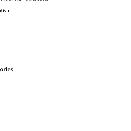
livu.
gories