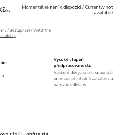
Momentálně není k dispozici / Currently not
Kč
/
ks
available
cenu / dostupnost / Watch the
ailability
Vysoký stupeň
tním
předpracovanosti.
Veškeré díly jsou pro snadnější
 u
orientaci přehledně zabaleny a
barevně odlišeny.
ovou folii - obříznutá.